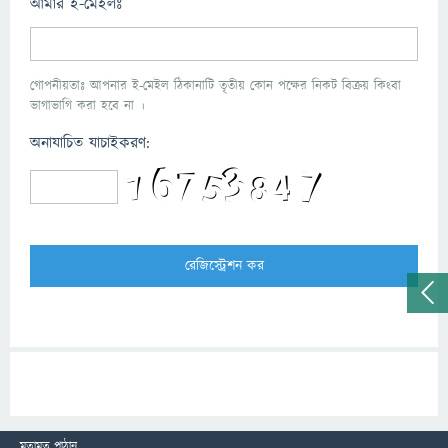
আমার ই-মেইলঃ
গোপনীয়তাঃ আপনার ই-মেইল ঠিকানাটি তৃতীয় কোন পক্ষের নিকট বিক্রয় কিংবা
ভাগাভাগি করা হবে না ।
অনাযাচিত যাচাইকরণ:
মতামত পাঠান