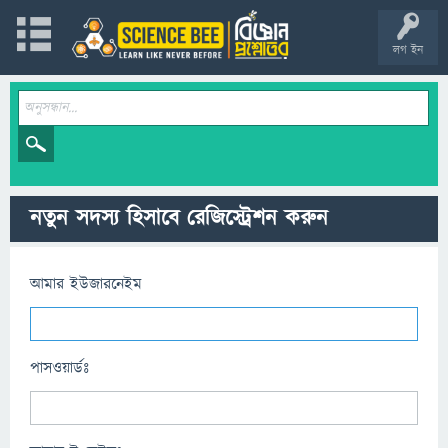
লগ ইন
নতুন সদস্য হিসাবে রেজিস্ট্রেশন করুন
আমার ইউজারনেইম
পাসওয়ার্ডঃ