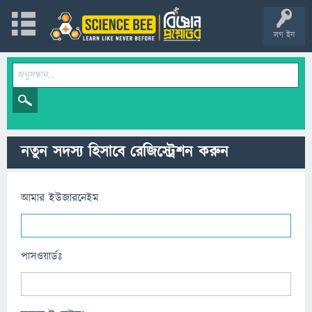
লগ ইন
নতুন সদস্য হিসাবে রেজিস্ট্রেশন করুন
আমার ইউজারনেইম
পাসওয়ার্ডঃ