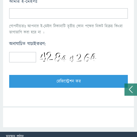
আমার ই-মেইলঃ
গোপনীয়তাঃ আপনার ই-মেইল ঠিকানাটি তৃতীয় কোন পক্ষের নিকট বিক্রয় কিংবা
ভাগাভাগি করা হবে না ।
অনাযাচিত যাচাইকরণ:
মতামত পাঠান