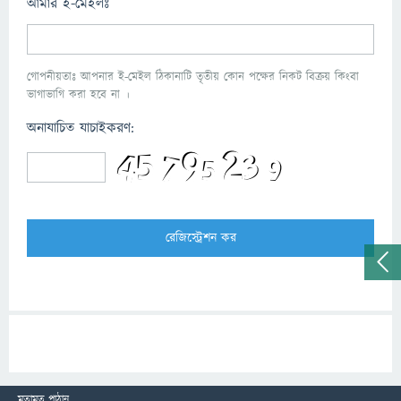
আমার ই-মেইলঃ
গোপনীয়তাঃ আপনার ই-মেইল ঠিকানাটি তৃতীয় কোন পক্ষের নিকট বিক্রয় কিংবা
ভাগাভাগি করা হবে না ।
অনাযাচিত যাচাইকরণ:
মতামত পাঠান