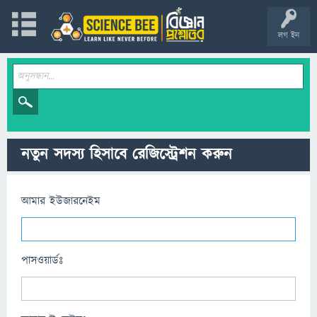
লগ ইন
নতুন সদস্য হিসাবে রেজিস্ট্রেশন করুন
আমার ইউজারনেইম
পাসওয়ার্ডঃ