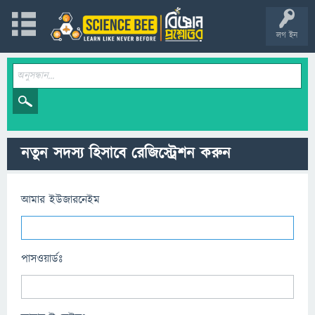
লগ ইন
নতুন সদস্য হিসাবে রেজিস্ট্রেশন করুন
আমার ইউজারনেইম
পাসওয়ার্ডঃ