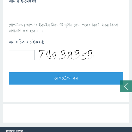
আমার ই-মেইলঃ
গোপনীয়তাঃ আপনার ই-মেইল ঠিকানাটি তৃতীয় কোন পক্ষের নিকট বিক্রয় কিংবা
ভাগাভাগি করা হবে না ।
অনাযাচিত যাচাইকরণ:
মতামত পাঠান