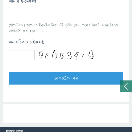
আমার ই-মেইলঃ
গোপনীয়তাঃ আপনার ই-মেইল ঠিকানাটি তৃতীয় কোন পক্ষের নিকট বিক্রয় কিংবা
ভাগাভাগি করা হবে না ।
অনাযাচিত যাচাইকরণ:
মতামত পাঠান