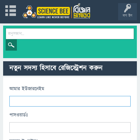
লগ ইন
নতুন সদস্য হিসাবে রেজিস্ট্রেশন করুন
আমার ইউজারনেইম
পাসওয়ার্ডঃ