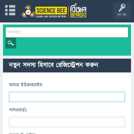
লগ ইন
নতুন সদস্য হিসাবে রেজিস্ট্রেশন করুন
আমার ইউজারনেইম
পাসওয়ার্ডঃ