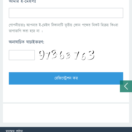
আমার ই-মেইলঃ
গোপনীয়তাঃ আপনার ই-মেইল ঠিকানাটি তৃতীয় কোন পক্ষের নিকট বিক্রয় কিংবা
ভাগাভাগি করা হবে না ।
অনাযাচিত যাচাইকরণ:
মতামত পাঠান