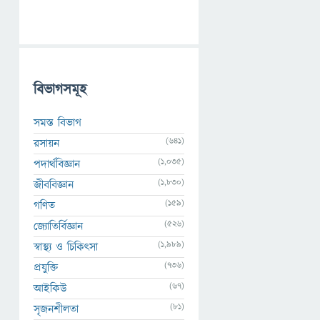
বিভাগসমূহ
সমস্ত বিভাগ
(641)
রসায়ন
(1,035)
পদার্থবিজ্ঞান
(1,830)
জীববিজ্ঞান
(159)
গণিত
(526)
জ্যোতির্বিজ্ঞান
(1,989)
স্বাস্থ্য ও চিকিৎসা
(736)
প্রযুক্তি
(67)
আইকিউ
(81)
সৃজনশীলতা