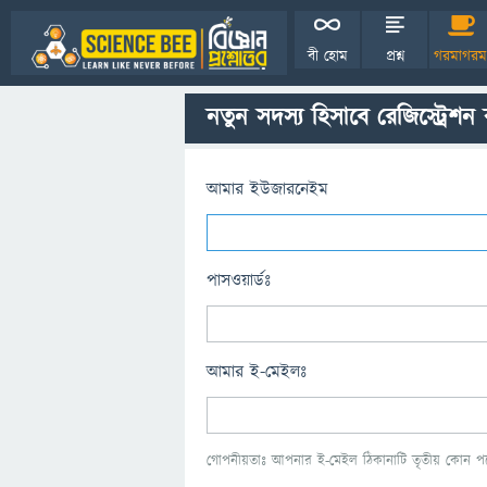
বী হোম
প্রশ্ন
গরমাগরম
নতুন সদস্য হিসাবে রেজিস্ট্রেশন
আমার ইউজারনেইম
পাসওয়ার্ডঃ
আমার ই-মেইলঃ
গোপনীয়তাঃ আপনার ই-মেইল ঠিকানাটি তৃতীয় কোন পক্ষ