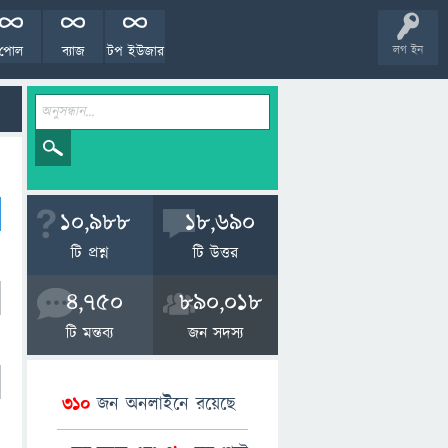
পোল
ব্যাজ
টপ ইউজার
লগ ইন
10,988
18,690
টি প্রশ্ন
টি উত্তর
4,750
890,018
টি মন্তব্য
জন সদস্য
310
জন অনলাইনে রয়েছে