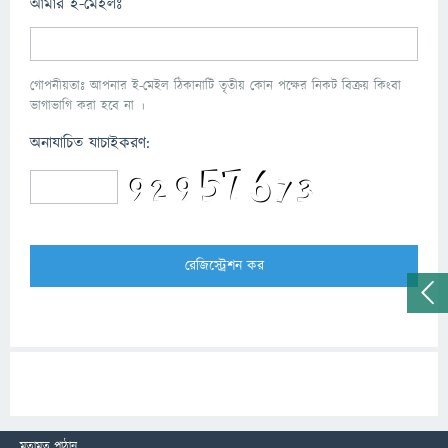
আমার ই-মেইলঃ
গোপনীয়তাঃ আপনার ই-মেইল ঠিকানাটি তৃতীয় কোন পক্ষের নিকট বিক্রয় কিংবা
ভাগাভাগি করা হবে না ।
অনাযাচিত যাচাইকরণ:
মতামত পাঠান