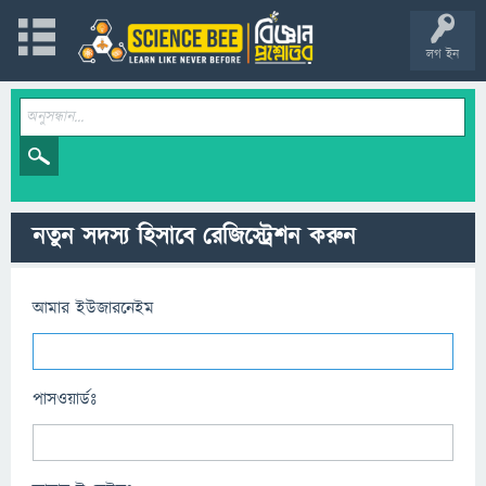
লগ ইন
নতুন সদস্য হিসাবে রেজিস্ট্রেশন করুন
আমার ইউজারনেইম
পাসওয়ার্ডঃ