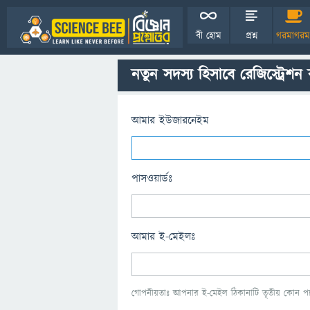
বী হোম
প্রশ্ন
গরমাগরম
নতুন সদস্য হিসাবে রেজিস্ট্রেশন
আমার ইউজারনেইম
পাসওয়ার্ডঃ
আমার ই-মেইলঃ
গোপনীয়তাঃ আপনার ই-মেইল ঠিকানাটি তৃতীয় কোন পক্ষ