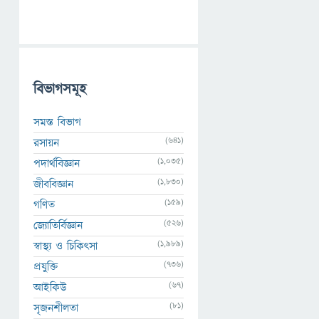
বিভাগসমূহ
সমস্ত বিভাগ
(641)
রসায়ন
(1,035)
পদার্থবিজ্ঞান
(1,830)
জীববিজ্ঞান
(159)
গণিত
(526)
জ্যোতির্বিজ্ঞান
(1,989)
স্বাস্থ্য ও চিকিৎসা
(736)
প্রযুক্তি
(67)
আইকিউ
(81)
সৃজনশীলতা