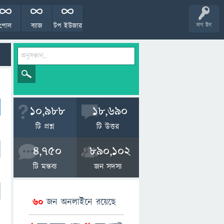
পোল
ব্যাজ
টপ ইউজার
লগ ইন
10,988
18,690
টি প্রশ্ন
টি উত্তর
4,750
890,102
টি মন্তব্য
জন সদস্য
60
জন অনলাইনে রয়েছে