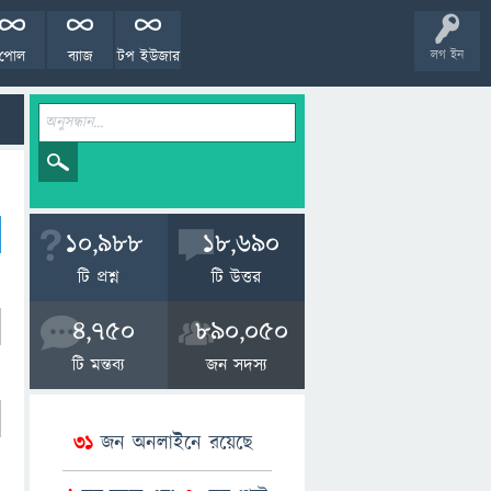
পোল
ব্যাজ
টপ ইউজার
লগ ইন
10,988
18,690
টি প্রশ্ন
টি উত্তর
4,750
890,050
টি মন্তব্য
জন সদস্য
31
জন অনলাইনে রয়েছে