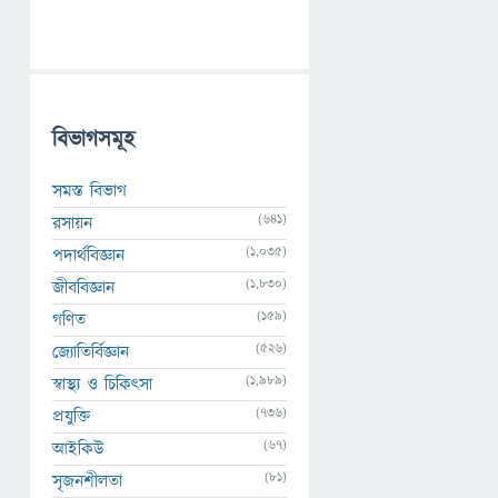
বিভাগসমূহ
সমস্ত বিভাগ
(641)
রসায়ন
(1,035)
পদার্থবিজ্ঞান
(1,830)
জীববিজ্ঞান
(159)
গণিত
(526)
জ্যোতির্বিজ্ঞান
(1,989)
স্বাস্থ্য ও চিকিৎসা
(736)
প্রযুক্তি
(67)
আইকিউ
(81)
সৃজনশীলতা