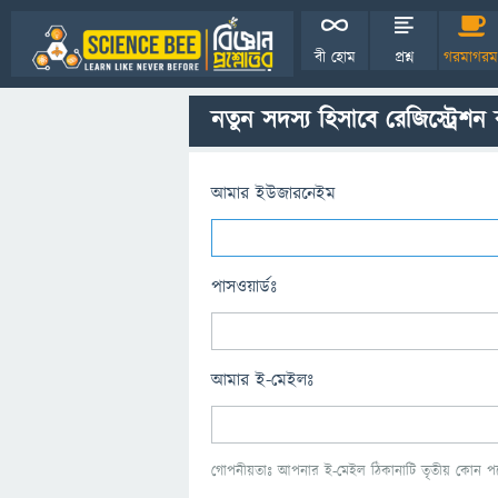
বী হোম
প্রশ্ন
গরমাগরম
নতুন সদস্য হিসাবে রেজিস্ট্রেশন
আমার ইউজারনেইম
পাসওয়ার্ডঃ
আমার ই-মেইলঃ
গোপনীয়তাঃ আপনার ই-মেইল ঠিকানাটি তৃতীয় কোন পক্ষ