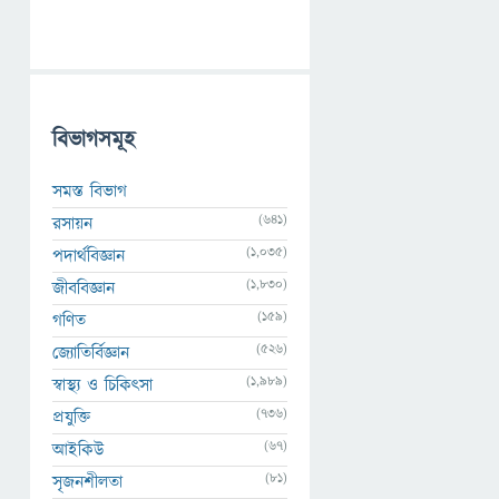
বিভাগসমূহ
সমস্ত বিভাগ
(641)
রসায়ন
(1,035)
পদার্থবিজ্ঞান
(1,830)
জীববিজ্ঞান
(159)
গণিত
(526)
জ্যোতির্বিজ্ঞান
(1,989)
স্বাস্থ্য ও চিকিৎসা
(736)
প্রযুক্তি
(67)
আইকিউ
(81)
সৃজনশীলতা