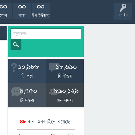
পোল
ব্যাজ
টপ ইউজার
লগ ইন
10,988
18,690
টি প্রশ্ন
টি উত্তর
4,750
890,129
টি মন্তব্য
জন সদস্য
48
জন অনলাইনে রয়েছে