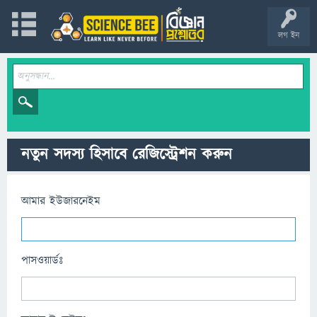
লগ ইন
নতুন সদস্য হিসাবে রেজিস্ট্রেশন করুন
আমার ইউজারনেইম
পাসওয়ার্ডঃ