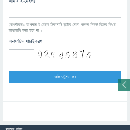
আমার ই-মেইলঃ
গোপনীয়তাঃ আপনার ই-মেইল ঠিকানাটি তৃতীয় কোন পক্ষের নিকট বিক্রয় কিংবা
ভাগাভাগি করা হবে না ।
অনাযাচিত যাচাইকরণ:
মতামত পাঠান