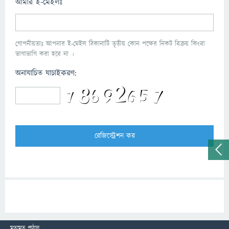
আমার ই-মেইলঃ
গোপনীয়তাঃ আপনার ই-মেইল ঠিকানাটি তৃতীয় কোন পক্ষের নিকট বিক্রয় কিংবা
ভাগাভাগি করা হবে না ।
অনাযাচিত যাচাইকরণ:
মতামত পাঠান