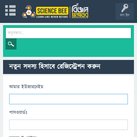
লগ ইন
নতুন সদস্য হিসাবে রেজিস্ট্রেশন করুন
আমার ইউজারনেইম
পাসওয়ার্ডঃ