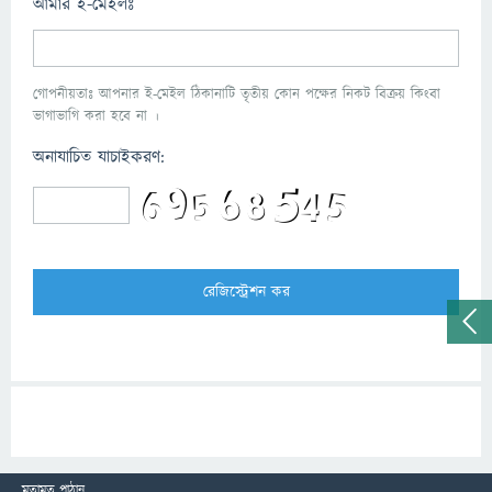
আমার ই-মেইলঃ
গোপনীয়তাঃ আপনার ই-মেইল ঠিকানাটি তৃতীয় কোন পক্ষের নিকট বিক্রয় কিংবা
ভাগাভাগি করা হবে না ।
অনাযাচিত যাচাইকরণ:
মতামত পাঠান