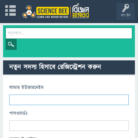
লগ ইন
নতুন সদস্য হিসাবে রেজিস্ট্রেশন করুন
আমার ইউজারনেইম
পাসওয়ার্ডঃ