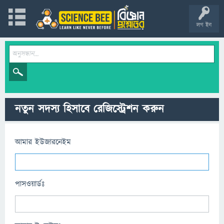
লগ ইন
নতুন সদস্য হিসাবে রেজিস্ট্রেশন করুন
আমার ইউজারনেইম
পাসওয়ার্ডঃ