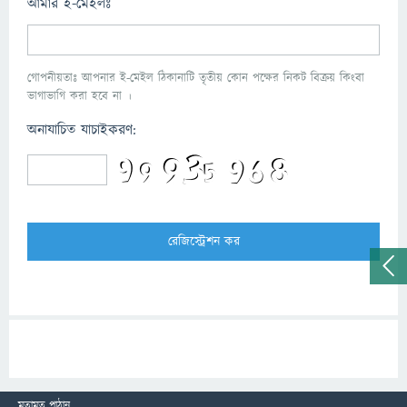
আমার ই-মেইলঃ
গোপনীয়তাঃ আপনার ই-মেইল ঠিকানাটি তৃতীয় কোন পক্ষের নিকট বিক্রয় কিংবা
ভাগাভাগি করা হবে না ।
অনাযাচিত যাচাইকরণ:
মতামত পাঠান