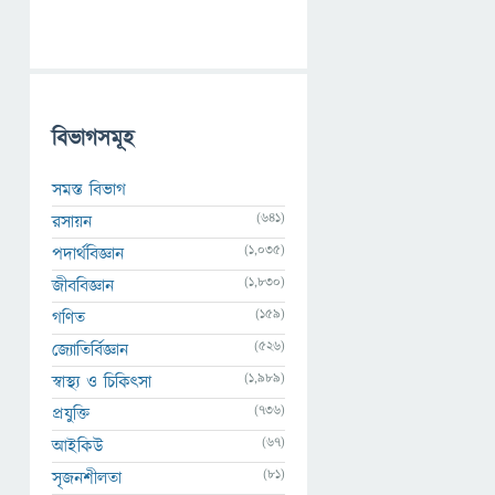
বিভাগসমূহ
সমস্ত বিভাগ
(641)
রসায়ন
(1,035)
পদার্থবিজ্ঞান
(1,830)
জীববিজ্ঞান
(159)
গণিত
(526)
জ্যোতির্বিজ্ঞান
(1,989)
স্বাস্থ্য ও চিকিৎসা
(736)
প্রযুক্তি
(67)
আইকিউ
(81)
সৃজনশীলতা