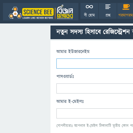
বী হোম
প্রশ্ন
গরমাগরম
নতুন সদস্য হিসাবে রেজিস্ট্রেশন
আমার ইউজারনেইম
পাসওয়ার্ডঃ
আমার ই-মেইলঃ
গোপনীয়তাঃ আপনার ই-মেইল ঠিকানাটি তৃতীয় কোন পক্ষ