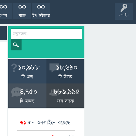
পোল
ব্যাজ
টপ ইউজার
লগ ইন
10,988
18,690
টি প্রশ্ন
টি উত্তর
4,750
889,995
টি মন্তব্য
জন সদস্য
61
জন অনলাইনে রয়েছে