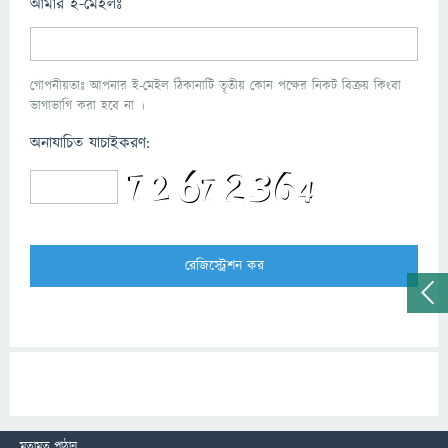
আমার ই-মেইলঃ
গোপনীয়তাঃ আপনার ই-মেইল ঠিকানাটি তৃতীয় কোন পক্ষের নিকট বিক্রয় কিংবা
ভাগাভাগি করা হবে না ।
অনাযাচিত যাচাইকরণ:
মতামত পাঠান