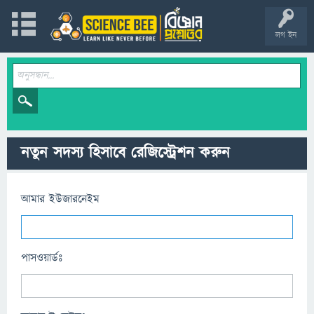
লগ ইন
নতুন সদস্য হিসাবে রেজিস্ট্রেশন করুন
আমার ইউজারনেইম
পাসওয়ার্ডঃ