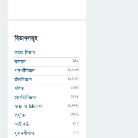
বিভাগসমূহ
সমস্ত বিভাগ
(641)
রসায়ন
(1,035)
পদার্থবিজ্ঞান
(1,830)
জীববিজ্ঞান
(159)
গণিত
(526)
জ্যোতির্বিজ্ঞান
(1,989)
স্বাস্থ্য ও চিকিৎসা
(736)
প্রযুক্তি
(67)
আইকিউ
(81)
সৃজনশীলতা