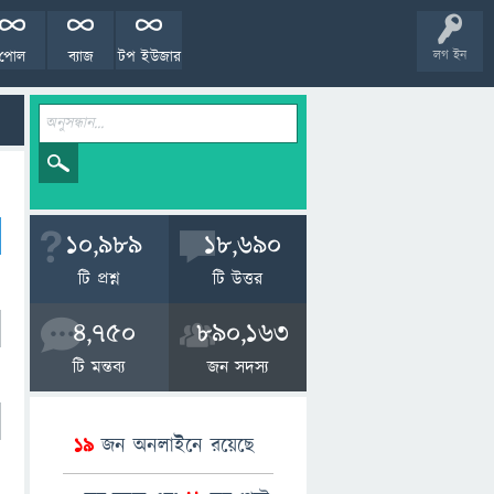
পোল
ব্যাজ
টপ ইউজার
লগ ইন
10,989
18,690
টি প্রশ্ন
টি উত্তর
4,750
890,163
টি মন্তব্য
জন সদস্য
19
জন অনলাইনে রয়েছে