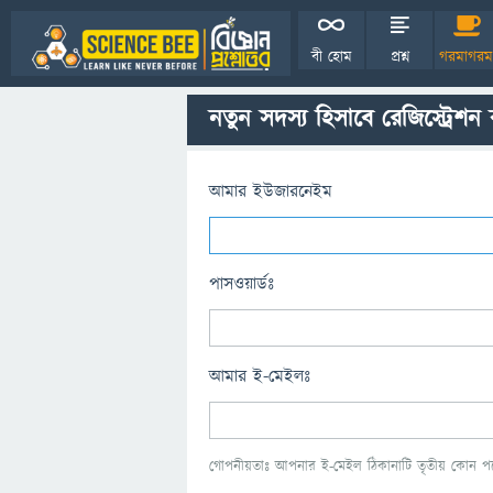
বী হোম
প্রশ্ন
গরমাগরম
নতুন সদস্য হিসাবে রেজিস্ট্রেশন
আমার ইউজারনেইম
পাসওয়ার্ডঃ
আমার ই-মেইলঃ
গোপনীয়তাঃ আপনার ই-মেইল ঠিকানাটি তৃতীয় কোন পক্ষ