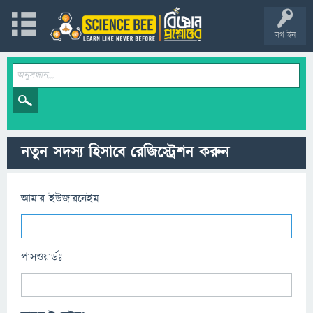
লগ ইন
নতুন সদস্য হিসাবে রেজিস্ট্রেশন করুন
আমার ইউজারনেইম
পাসওয়ার্ডঃ