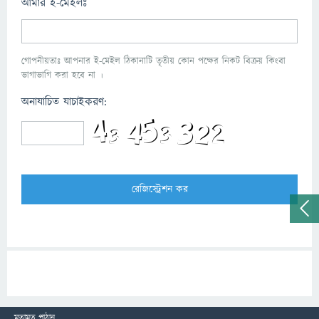
আমার ই-মেইলঃ
গোপনীয়তাঃ আপনার ই-মেইল ঠিকানাটি তৃতীয় কোন পক্ষের নিকট বিক্রয় কিংবা
ভাগাভাগি করা হবে না ।
অনাযাচিত যাচাইকরণ:
মতামত পাঠান