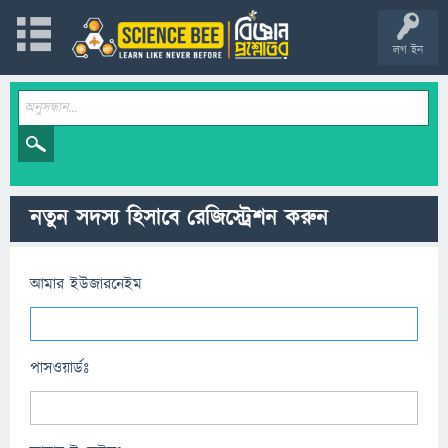
লগ ইন
নতুন সদস্য হিসাবে রেজিস্ট্রেশন করুন
আমার ইউজারনেইম
পাসওয়ার্ডঃ