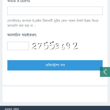
আমার ই-মেইলঃ
গোপনীয়তাঃ আপনার ই-মেইল ঠিকানাটি তৃতীয় কোন পক্ষের নিকট বিক্রয় কিংবা
ভাগাভাগি করা হবে না ।
অনাযাচিত যাচাইকরণ:
মতামত পাঠান