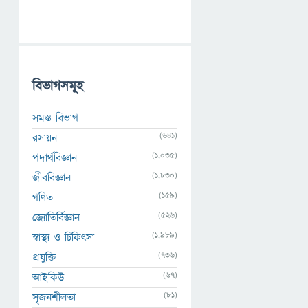
বিভাগসমূহ
সমস্ত বিভাগ
(641)
রসায়ন
(1,035)
পদার্থবিজ্ঞান
(1,830)
জীববিজ্ঞান
(159)
গণিত
(526)
জ্যোতির্বিজ্ঞান
(1,989)
স্বাস্থ্য ও চিকিৎসা
(736)
প্রযুক্তি
(67)
আইকিউ
(81)
সৃজনশীলতা