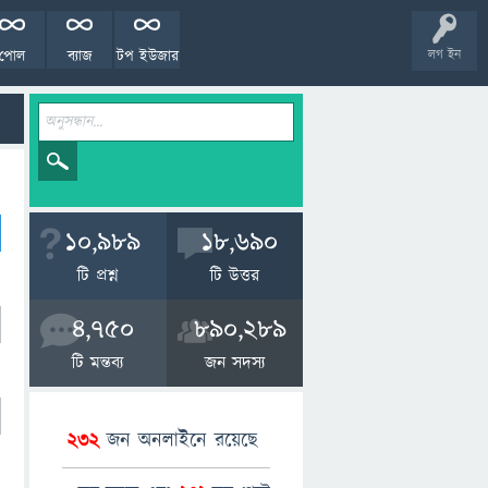
পোল
ব্যাজ
টপ ইউজার
লগ ইন
10,989
18,690
টি প্রশ্ন
টি উত্তর
4,750
890,289
টি মন্তব্য
জন সদস্য
232
জন অনলাইনে রয়েছে