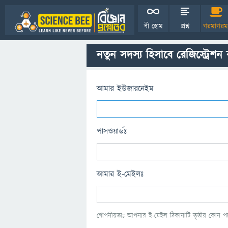
বী হোম
প্রশ্ন
গরমাগরম
নতুন সদস্য হিসাবে রেজিস্ট্রেশন
আমার ইউজারনেইম
পাসওয়ার্ডঃ
আমার ই-মেইলঃ
গোপনীয়তাঃ আপনার ই-মেইল ঠিকানাটি তৃতীয় কোন পক্ষ