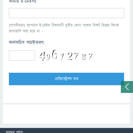
আমার ই-মেইলঃ
গোপনীয়তাঃ আপনার ই-মেইল ঠিকানাটি তৃতীয় কোন পক্ষের নিকট বিক্রয় কিংবা
ভাগাভাগি করা হবে না ।
অনাযাচিত যাচাইকরণ:
মতামত পাঠান