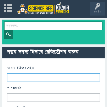
লগ ইন
নতুন সদস্য হিসাবে রেজিস্ট্রেশন করুন
আমার ইউজারনেইম
পাসওয়ার্ডঃ