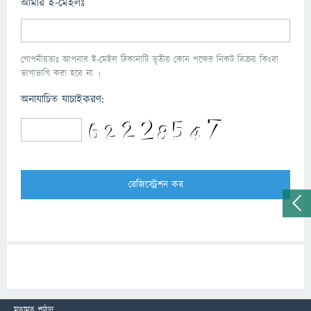
আমার ই-মেইলঃ
গোপনীয়তাঃ আপনার ই-মেইল ঠিকানাটি তৃতীয় কোন পক্ষের নিকট বিক্রয় কিংবা
ভাগাভাগি করা হবে না ।
অনাযাচিত যাচাইকরণ:
মতামত পাঠান