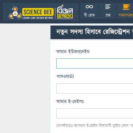
বী হোম
প্রশ্ন
গরমাগরম
নতুন সদস্য হিসাবে রেজিস্ট্রেশন
আমার ইউজারনেইম
পাসওয়ার্ডঃ
আমার ই-মেইলঃ
গোপনীয়তাঃ আপনার ই-মেইল ঠিকানাটি তৃতীয় কোন পক্ষ