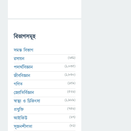
বিভাগসমূহ
সমস্ত বিভাগ
(641)
রসায়ন
(1,035)
পদার্থবিজ্ঞান
(1,830)
জীববিজ্ঞান
(159)
গণিত
(526)
জ্যোতির্বিজ্ঞান
(1,989)
স্বাস্থ্য ও চিকিৎসা
(736)
প্রযুক্তি
(67)
আইকিউ
(81)
সৃজনশীলতা