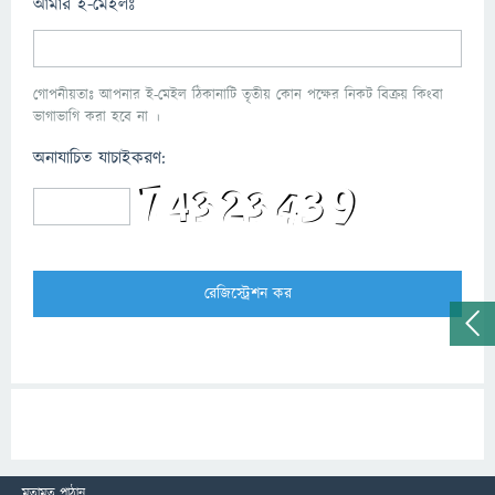
আমার ই-মেইলঃ
গোপনীয়তাঃ আপনার ই-মেইল ঠিকানাটি তৃতীয় কোন পক্ষের নিকট বিক্রয় কিংবা
ভাগাভাগি করা হবে না ।
অনাযাচিত যাচাইকরণ:
মতামত পাঠান