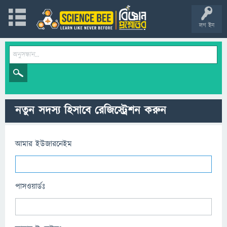
লগ ইন
নতুন সদস্য হিসাবে রেজিস্ট্রেশন করুন
আমার ইউজারনেইম
পাসওয়ার্ডঃ