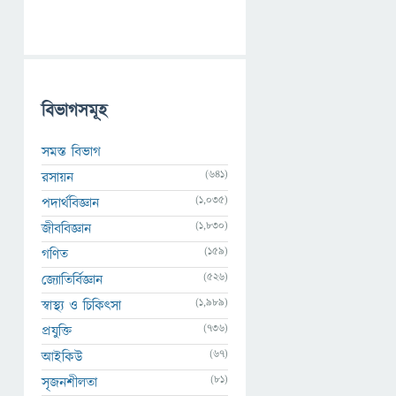
বিভাগসমূহ
সমস্ত বিভাগ
(641)
রসায়ন
(1,035)
পদার্থবিজ্ঞান
(1,830)
জীববিজ্ঞান
(159)
গণিত
(526)
জ্যোতির্বিজ্ঞান
(1,989)
স্বাস্থ্য ও চিকিৎসা
(736)
প্রযুক্তি
(67)
আইকিউ
(81)
সৃজনশীলতা