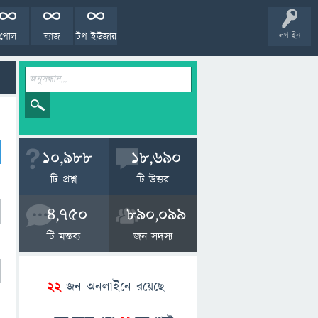
পোল
ব্যাজ
টপ ইউজার
লগ ইন
10,988
18,690
টি প্রশ্ন
টি উত্তর
4,750
890,099
টি মন্তব্য
জন সদস্য
22
জন অনলাইনে রয়েছে