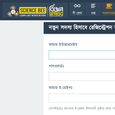
বী হোম
প্রশ্ন
গরমাগরম
নতুন সদস্য হিসাবে রেজিস্ট্রেশন
আমার ইউজারনেইম
পাসওয়ার্ডঃ
আমার ই-মেইলঃ
গোপনীয়তাঃ আপনার ই-মেইল ঠিকানাটি তৃতীয় কোন পক্ষ