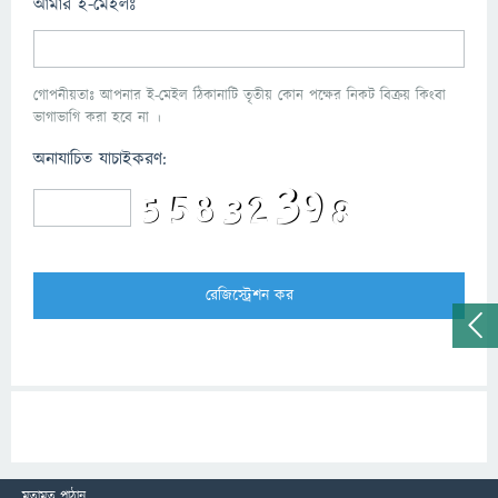
আমার ই-মেইলঃ
গোপনীয়তাঃ আপনার ই-মেইল ঠিকানাটি তৃতীয় কোন পক্ষের নিকট বিক্রয় কিংবা
ভাগাভাগি করা হবে না ।
অনাযাচিত যাচাইকরণ:
মতামত পাঠান