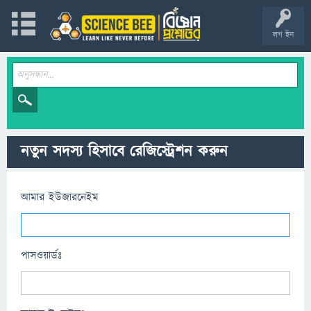
লগ ইন
নতুন সদস্য হিসাবে রেজিস্ট্রেশন করুন
আমার ইউজারনেইম
পাসওয়ার্ডঃ