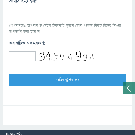
আমার ই-মেইলঃ
গোপনীয়তাঃ আপনার ই-মেইল ঠিকানাটি তৃতীয় কোন পক্ষের নিকট বিক্রয় কিংবা
ভাগাভাগি করা হবে না ।
অনাযাচিত যাচাইকরণ:
মতামত পাঠান