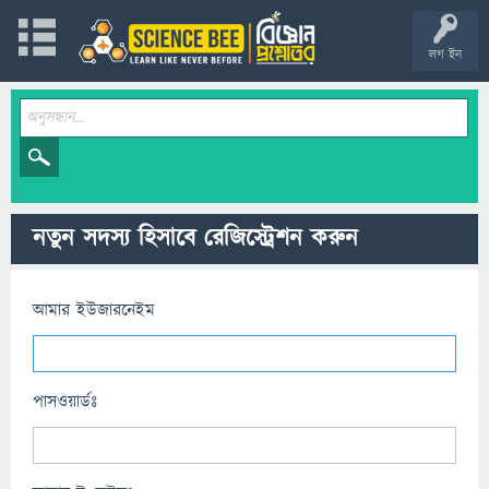
লগ ইন
নতুন সদস্য হিসাবে রেজিস্ট্রেশন করুন
আমার ইউজারনেইম
পাসওয়ার্ডঃ