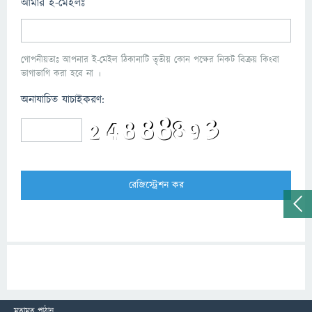
আমার ই-মেইলঃ
গোপনীয়তাঃ আপনার ই-মেইল ঠিকানাটি তৃতীয় কোন পক্ষের নিকট বিক্রয় কিংবা
ভাগাভাগি করা হবে না ।
অনাযাচিত যাচাইকরণ:
মতামত পাঠান