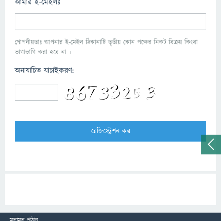
আমার ই-মেইলঃ
গোপনীয়তাঃ আপনার ই-মেইল ঠিকানাটি তৃতীয় কোন পক্ষের নিকট বিক্রয় কিংবা
ভাগাভাগি করা হবে না ।
অনাযাচিত যাচাইকরণ:
মতামত পাঠান