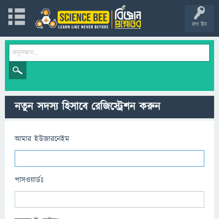
লগ ইন
নতুন সদস্য হিসাবে রেজিস্ট্রেশন করুন
আমার ইউজারনেইম
পাসওয়ার্ডঃ