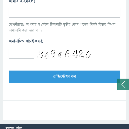
আমার ই-মেইলঃ
গোপনীয়তাঃ আপনার ই-মেইল ঠিকানাটি তৃতীয় কোন পক্ষের নিকট বিক্রয় কিংবা
ভাগাভাগি করা হবে না ।
অনাযাচিত যাচাইকরণ:
মতামত পাঠান