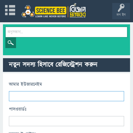
লগ ইন
নতুন সদস্য হিসাবে রেজিস্ট্রেশন করুন
আমার ইউজারনেইম
পাসওয়ার্ডঃ