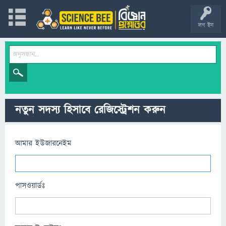
লগ ইন
নতুন সদস্য হিসাবে রেজিস্ট্রেশন করুন
আমার ইউজারনেইম
পাসওয়ার্ডঃ