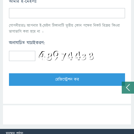
আমার ই-মেইলঃ
গোপনীয়তাঃ আপনার ই-মেইল ঠিকানাটি তৃতীয় কোন পক্ষের নিকট বিক্রয় কিংবা
ভাগাভাগি করা হবে না ।
অনাযাচিত যাচাইকরণ:
মতামত পাঠান