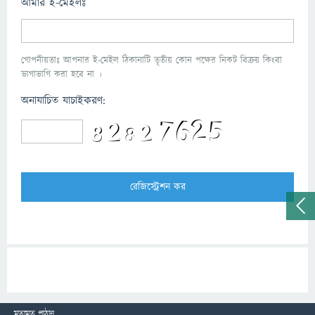
আমার ই-মেইলঃ
গোপনীয়তাঃ আপনার ই-মেইল ঠিকানাটি তৃতীয় কোন পক্ষের নিকট বিক্রয় কিংবা
ভাগাভাগি করা হবে না ।
অনাযাচিত যাচাইকরণ:
মতামত পাঠান