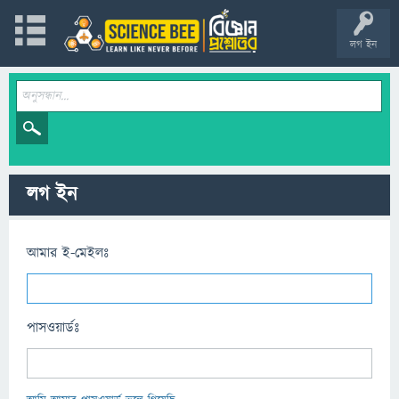
লগ ইন
লগ ইন
আমার ই-মেইলঃ
পাসওয়ার্ডঃ