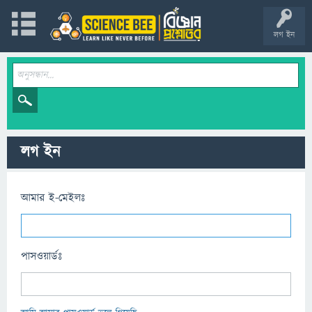
লগ ইন
লগ ইন
আমার ই-মেইলঃ
পাসওয়ার্ডঃ