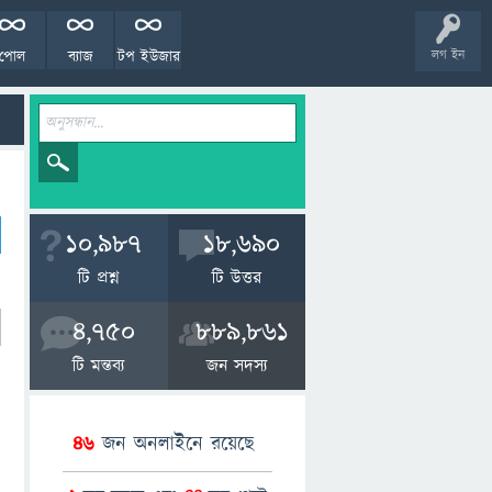
পোল
ব্যাজ
টপ ইউজার
লগ ইন
10,987
18,690
টি প্রশ্ন
টি উত্তর
4,750
889,861
টি মন্তব্য
জন সদস্য
46
জন অনলাইনে রয়েছে