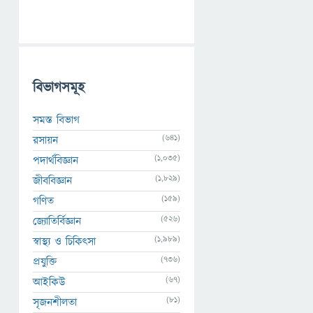
বিভাগসমূহ
সমস্ত বিভাগ
(641)
রসায়ন
(1,035)
পদার্থবিজ্ঞান
(1,829)
জীববিজ্ঞান
(159)
গণিত
(526)
জ্যোতির্বিজ্ঞান
(1,989)
স্বাস্থ্য ও চিকিৎসা
(736)
প্রযুক্তি
(67)
আইকিউ
(81)
সৃজনশীলতা