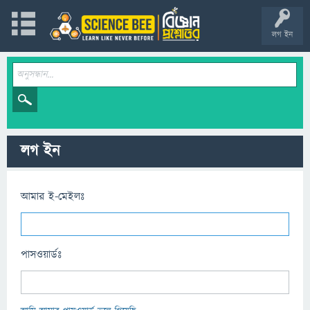
লগ ইন
লগ ইন
আমার ই-মেইলঃ
পাসওয়ার্ডঃ