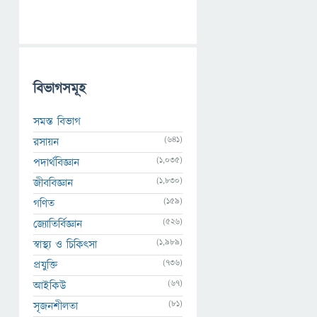
বিভাগসমূহ
সমস্ত বিভাগ
(641)
রসায়ন
(1,035)
পদার্থবিজ্ঞান
(1,830)
জীববিজ্ঞান
(159)
গণিত
(526)
জ্যোতির্বিজ্ঞান
(1,989)
স্বাস্থ্য ও চিকিৎসা
(736)
প্রযুক্তি
(67)
আইকিউ
(81)
সৃজনশীলতা