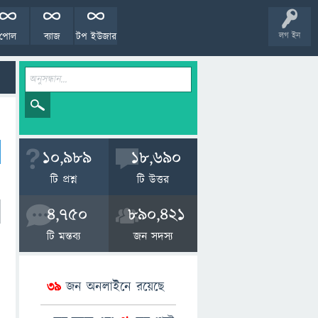
পোল
ব্যাজ
টপ ইউজার
লগ ইন
10,989
18,690
টি প্রশ্ন
টি উত্তর
4,750
890,421
টি মন্তব্য
জন সদস্য
39
জন অনলাইনে রয়েছে