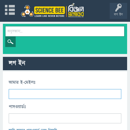
লগ ইন
লগ ইন
আমার ই-মেইলঃ
পাসওয়ার্ডঃ