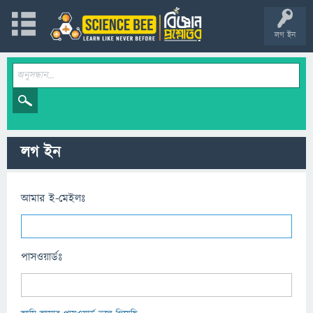
লগ ইন
লগ ইন
আমার ই-মেইলঃ
পাসওয়ার্ডঃ