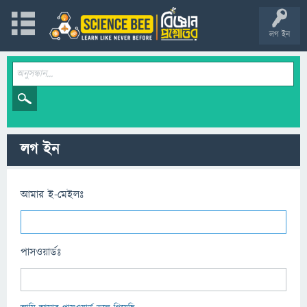
লগ ইন
লগ ইন
আমার ই-মেইলঃ
পাসওয়ার্ডঃ