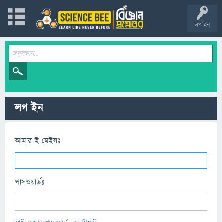
লগ ইন
লগ ইন
আমার ই-মেইলঃ
পাসওয়ার্ডঃ