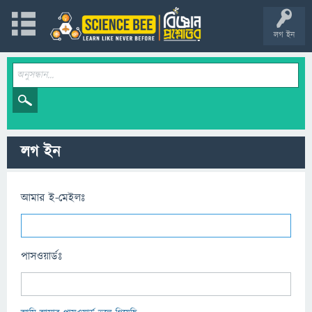
লগ ইন
লগ ইন
আমার ই-মেইলঃ
পাসওয়ার্ডঃ