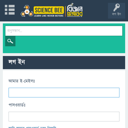
লগ ইন
লগ ইন
আমার ই-মেইলঃ
পাসওয়ার্ডঃ