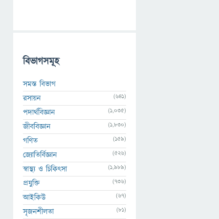
বিভাগসমূহ
সমস্ত বিভাগ
(641)
রসায়ন
(1,035)
পদার্থবিজ্ঞান
(1,830)
জীববিজ্ঞান
(159)
গণিত
(526)
জ্যোতির্বিজ্ঞান
(1,989)
স্বাস্থ্য ও চিকিৎসা
(736)
প্রযুক্তি
(67)
আইকিউ
(81)
সৃজনশীলতা