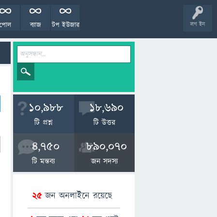
পোল
ব্যাজ
টপ ইউজার
লগ ইন
10,988
18,690
টি প্রশ্ন
টি উত্তর
4,750
890,070
টি মন্তব্য
জন সদস্য
25
জন অনলাইনে রয়েছে