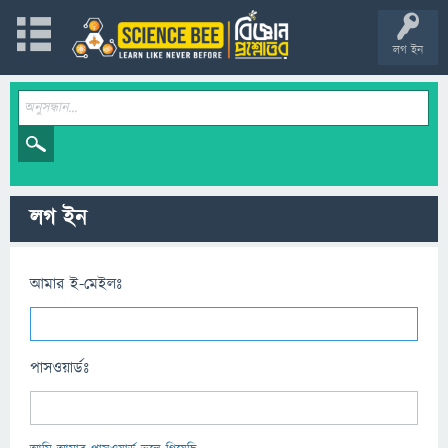
লগ ইন
লগ ইন
আমার ই-মেইলঃ
পাসওয়ার্ডঃ