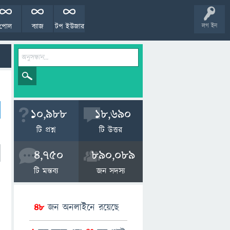
পোল
ব্যাজ
টপ ইউজার
লগ ইন
10,988
18,690
টি প্রশ্ন
টি উত্তর
4,750
890,089
টি মন্তব্য
জন সদস্য
48
জন অনলাইনে রয়েছে