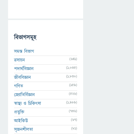
বিভাগসমূহ
সমস্ত বিভাগ
(641)
রসায়ন
(1,035)
পদার্থবিজ্ঞান
(1,830)
জীববিজ্ঞান
(159)
গণিত
(526)
জ্যোতির্বিজ্ঞান
(1,989)
স্বাস্থ্য ও চিকিৎসা
(736)
প্রযুক্তি
(67)
আইকিউ
(81)
সৃজনশীলতা