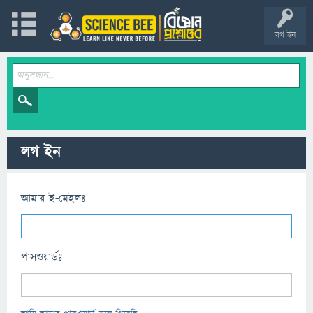
লগ ইন
লগ ইন
আমার ই-মেইলঃ
পাসওয়ার্ডঃ