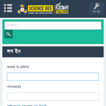
লগ ইন
লগ ইন
আমার ই-মেইলঃ
পাসওয়ার্ডঃ