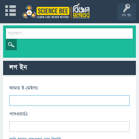
লগ ইন
লগ ইন
আমার ই-মেইলঃ
পাসওয়ার্ডঃ